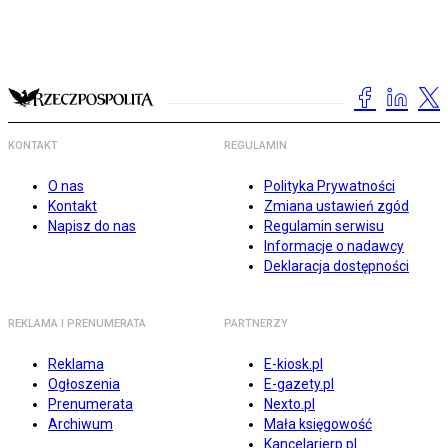
KONTAKT
REGULAMIN
O nas
Polityka Prywatności
Kontakt
Zmiana ustawień zgód
Napisz do nas
Regulamin serwisu
Informacje o nadawcy
Deklaracja dostępności
REKLAMA I PRENUMERATA
PARTNERZY
Reklama
E-kiosk.pl
Ogłoszenia
E-gazety.pl
Prenumerata
Nexto.pl
Archiwum
Mała księgowość
Kancelarierp.pl