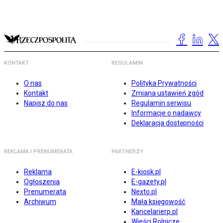
KONTAKT
REGULAMIN
O nas
Polityka Prywatności
Kontakt
Zmiana ustawień zgód
Napisz do nas
Regulamin serwisu
Informacje o nadawcy
Deklaracja dostępności
REKLAMA I PRENUMERATA
PARTNERZY
Reklama
E-kiosk.pl
Ogłoszenia
E-gazety.pl
Prenumerata
Nexto.pl
Archiwum
Mała księgowość
Kancelarierp.pl
Wieści Rolnicze