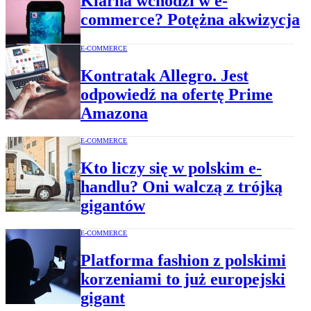
Klarna wchodzi w e-
commerce? Potężna akwizycja
E-COMMERCE
Kontratak Allegro. Jest
odpowiedź na ofertę Prime
Amazona
E-COMMERCE
Kto liczy się w polskim e-
handlu? Oni walczą z trójką
gigantów
E-COMMERCE
Platforma fashion z polskimi
korzeniami to już europejski
gigant