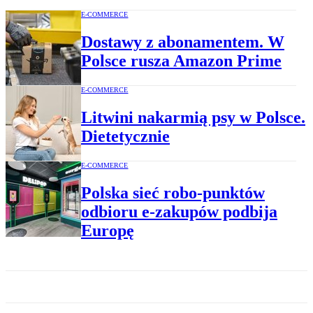
E-COMMERCE
Dostawy z abonamentem. W
Polsce rusza Amazon Prime
E-COMMERCE
Litwini nakarmią psy w Polsce.
Dietetycznie
E-COMMERCE
Polska sieć robo-punktów
odbioru e-zakupów podbija
Europę