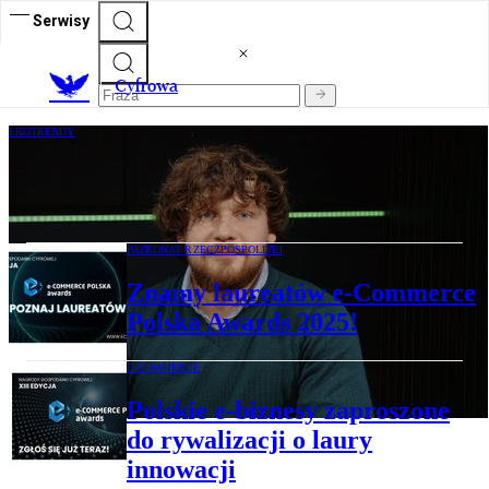
Serwisy
C
yfrowa
EKOTRENDY
E-commerce czeka opakowaniowa
rewolucja
PATRONAT RZECZPOSPOLITEJ
Znamy laureatów e-Commerce
Polska Awards 2025!
E-COMMERCE
Polskie e-biznesy zaproszone
do rywalizacji o laury
innowacji