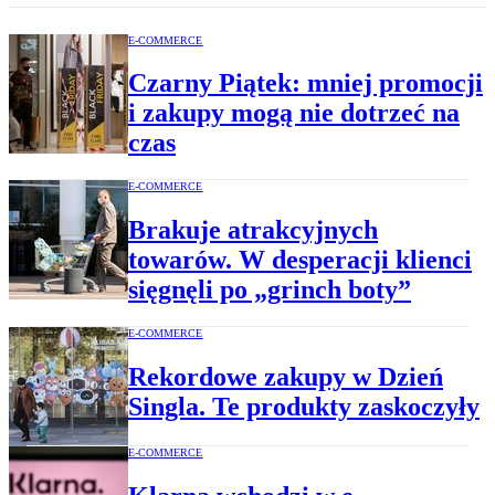
E-COMMERCE
Czarny Piątek: mniej promocji
i zakupy mogą nie dotrzeć na
czas
E-COMMERCE
Brakuje atrakcyjnych
towarów. W desperacji klienci
sięgnęli po „grinch boty”
E-COMMERCE
Rekordowe zakupy w Dzień
Singla. Te produkty zaskoczyły
E-COMMERCE