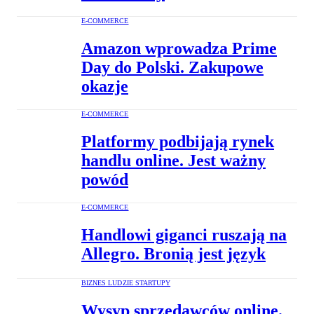
E-COMMERCE
Amazon wprowadza Prime
Day do Polski. Zakupowe
okazje
E-COMMERCE
Platformy podbijają rynek
handlu online. Jest ważny
powód
E-COMMERCE
Handlowi giganci ruszają na
Allegro. Bronią jest język
BIZNES LUDZIE STARTUPY
Wysyp sprzedawców online.