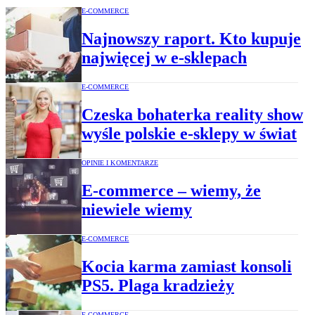
E-COMMERCE
Najnowszy raport. Kto kupuje
najwięcej w e-sklepach
E-COMMERCE
Czeska bohaterka reality show
wyśle polskie e-sklepy w świat
OPINIE I KOMENTARZE
E-commerce – wiemy, że
niewiele wiemy
E-COMMERCE
Kocia karma zamiast konsoli
PS5. Plaga kradzieży
E-COMMERCE