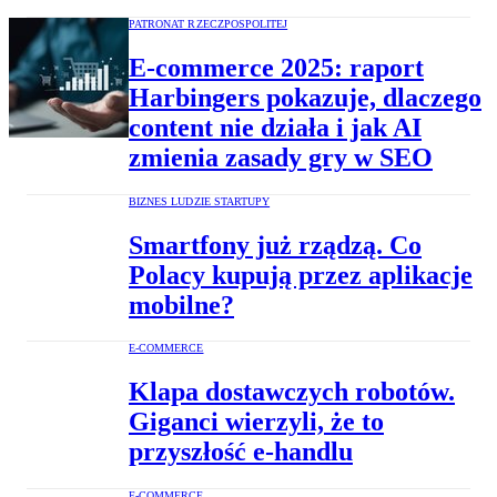
PATRONAT RZECZPOSPOLITEJ
E-commerce 2025: raport
Harbingers pokazuje, dlaczego
content nie działa i jak AI
zmienia zasady gry w SEO
BIZNES LUDZIE STARTUPY
Smartfony już rządzą. Co
Polacy kupują przez aplikacje
mobilne?
E-COMMERCE
Klapa dostawczych robotów.
Giganci wierzyli, że to
przyszłość e-handlu
E-COMMERCE